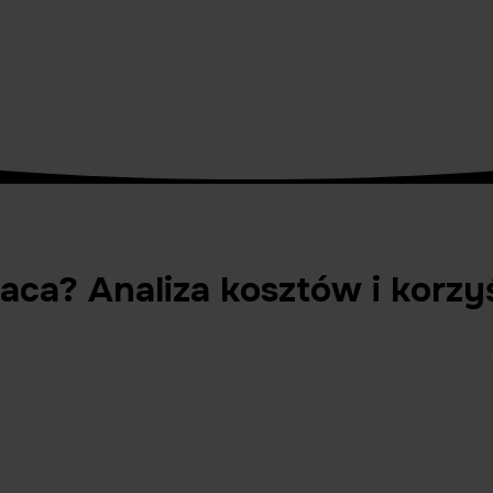
łaca? Analiza kosztów i korzy
 brzmi: tak, inwestycja zwraca się w 7-15 lat. Sprawdź, jak 