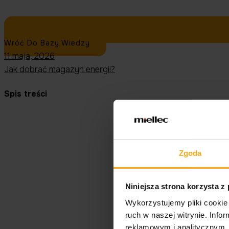
Wróć Do Bazy Wiedzy
11 maja, 2026
Jak dobrać magazyn energii?
Spis treści
Zgoda
Niniejsza strona korzysta z
Wykorzystujemy pliki cookie 
ruch w naszej witrynie. Inf
reklamowym i analitycznym. 