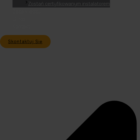
Zostań certyfikowanym instalatorem
Baza wiedzy
O nas
Kontakt
Skontaktuj Się