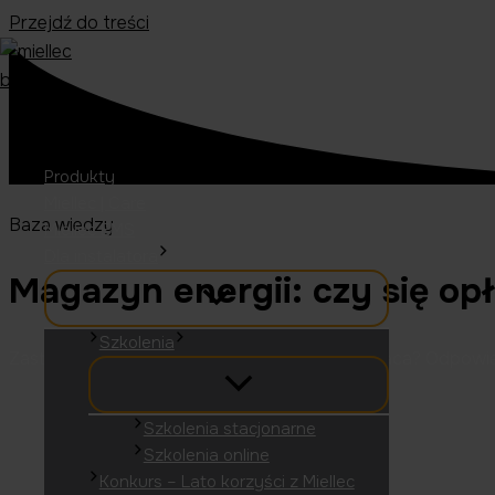
Przejdź do treści
Produkty
Miellec | Care
Baza wiedzy
Miellec EMS
Dla instalatora
Magazyn energii: czy się op
Szkolenia
Zastanawiasz się, czy magazyn energii się opłaca? Odpowiedź
Szkolenia stacjonarne
Szkolenia online
Konkurs – Lato korzyści z Miellec