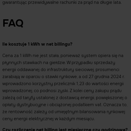
gwarantując przewidywalne rachunki za prąd na długie lata.
FAQ
Ile kosztuje 1 kWh w net billingu?
Cena za 1 kWh nie jest stała, ponieważ system opiera się na
płynnych stawkach na giełdzie. W przypadku sprzedaży
energii oddawanej do infrastruktury sieciowej, prosumenci
zarabiają w oparciu o stawki rynkowe, a od 27 grudnia 2024 r.
wprowadzono korzystny przelicznik 1,23 do wartości energii
wprowadzonej, co podnosi zyski. Z kolei ceny zakupu prądu
zależą od taryfy ustalonej z dostawcą energii, powiększonej o
opłaty dystrybucyjne i obciążonej podatkiem vat. Oznacza to,
że rentowność zależy od umiejętnym bilansowania rynkowej
ceny energii elektrycznej w każdym miesiącu.
Czy rozliczenie net billing jest miesięczne czy godzinowe?