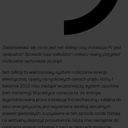
Zastanawiasz się, co to jest net-billing i czy instalacja PV jest
opłacalna? Sprawdź nasz kalkulator i zobacz realny przykład
rozliczenia rachunków za prąd.
Net-billing to wartościowy system rozliczania energii
elektrycznej, oparty na rynkowych cenach prądu, który 1
kwietnia 2022 roku zastąpił wcześniejszy system opustów
(net-metering). W praktyce oznacza to, że energia
wyprodukowana przez instalację fotowoltaiczną i oddana do
sieci energetycznej jest wyceniana według aktualnych
stawek giełdowych, a uzyskane w ten sposób środki trafiają
na wirtualny depozyt prosumencki. Służą one następnie do
opłacenia energii pobranej z sieci w okresach mniejszej