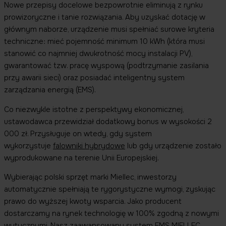
Nowe przepisy docelowe bezpowrotnie eliminują z rynku
prowizoryczne i tanie rozwiązania. Aby uzyskać dotację w
głównym naborze, urządzenie musi spełniać surowe kryteria
techniczne: mieć pojemność minimum 10 kWh (która musi
stanowić co najmniej dwukrotność mocy instalacji PV),
gwarantować tzw. pracę wyspową (podtrzymanie zasilania
przy awarii sieci) oraz posiadać inteligentny system
zarządzania energią (EMS).
Co niezwykle istotne z perspektywy ekonomicznej,
ustawodawca przewidział dodatkowy bonus w wysokości 2
000 zł. Przysługuje on wtedy, gdy system
wykorzystuje
falowniki hybrydowe
lub gdy urządzenie zostało
wyprodukowane na terenie Unii Europejskiej.
Wybierając polski sprzęt marki Miellec, inwestorzy
automatycznie spełniają te rygorystyczne wymogi, zyskując
prawo do wyższej kwoty wsparcia. Jako producent
dostarczamy na rynek technologię w 100% zgodną z nowymi
wytycznymi. Nasz zaawansowany system
EMS MIELLEC
,