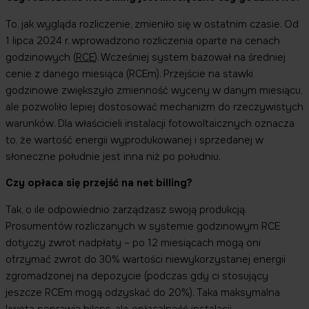
To, jak wygląda rozliczenie, zmieniło się w ostatnim czasie. Od
1 lipca 2024 r. wprowadzono rozliczenia oparte na cenach
godzinowych (
RCE
). Wcześniej system bazował na średniej
cenie z danego miesiąca (RCEm). Przejście na stawki
godzinowe zwiększyło zmienność wyceny w danym miesiącu,
ale pozwoliło lepiej dostosować mechanizm do rzeczywistych
warunków. Dla właścicieli instalacji fotowoltaicznych oznacza
to, że wartość energii wyprodukowanej i sprzedanej w
słoneczne południe jest inna niż po południu.
Czy opłaca się przejść na net billing?
Tak, o ile odpowiednio zarządzasz swoją produkcją.
Prosumentów rozliczanych w systemie godzinowym RCE
dotyczy zwrot nadpłaty – po 12 miesiącach mogą oni
otrzymać zwrot do 30% wartości niewykorzystanej energii
zgromadzonej na depozycie (podczas gdy ci stosujący
jeszcze RCEm mogą odzyskać do 20%). Taka maksymalna
kwota poprawia bilans, ale opłacalność instalacji