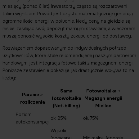
miesięcy (ponad 6 lat). Inwestorzy często są rozczarowani
takim wynikiem. Powód jest czysto matematyczny: generują
ogromne ilości energii w południe, kiedy ceny na giełdzie są
niskie, zasilając swój depozyt marnymi stawkami, a wieczorem
muszą ponosić wysokie koszty zakupu energii od dostawcy.
Rozwiązaniem dopasowanym do indywidualnych potrzeb
użytkowników, które stale rekomendujemy naszym partnerom
handlowym, jest integracja fotowoltaiki z magazynem energii.
Poniższe zestawienie pokazuje, jak drastycznie wpływa to na
liczby:
Sama
Fotowoltaika +
Parametr
fotowoltaika
Magazyn energii
rozliczenia
(Net-billing)
Miellec
Poziom
ok. 25%
ok. 75%
autokonsumpcji
Wysoki
(opłacany
Minimalny (energia