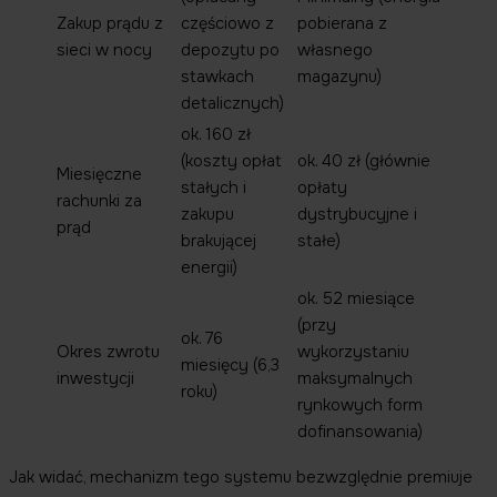
Zakup prądu z
częściowo z
pobierana z
sieci w nocy
depozytu po
własnego
stawkach
magazynu)
detalicznych)
ok. 160 zł
(koszty opłat
ok. 40 zł (głównie
Miesięczne
stałych i
opłaty
rachunki za
zakupu
dystrybucyjne i
prąd
brakującej
stałe)
energii)
ok. 52 miesiące
(przy
ok. 76
Okres zwrotu
wykorzystaniu
miesięcy (6,3
inwestycji
maksymalnych
roku)
rynkowych form
dofinansowania)
Jak widać, mechanizm tego systemu bezwzględnie premiuje