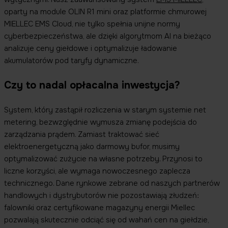
oparty na module OLIN R1 mini oraz platformie chmurowej
MIELLEC EMS Cloud, nie tylko spełnia unijne normy
cyberbezpieczeństwa, ale dzięki algorytmom AI na bieżąco
analizuje ceny giełdowe i optymalizuje ładowanie
akumulatorów pod taryfy dynamiczne.
Czy to nadal opłacalna inwestycja?
System, który zastąpił rozliczenia w starym systemie net
metering, bezwzględnie wymusza zmianę podejścia do
zarządzania prądem. Zamiast traktować sieć
elektroenergetyczną jako darmowy bufor, musimy
optymalizować zużycie na własne potrzeby. Przynosi to
liczne korzyści, ale wymaga nowoczesnego zaplecza
technicznego. Dane rynkowe zebrane od naszych partnerów
handlowych i dystrybutorów nie pozostawiają złudzeń:
falowniki oraz certyfikowane magazyny energii Miellec
pozwalają skutecznie odciąć się od wahań cen na giełdzie,