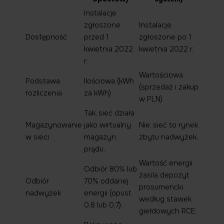
Instalacje
zgłoszone
Instalacje
Dostępność
przed 1
zgłoszone po 1
kwietnia 2022
kwietnia 2022 r.
r.
Wartościowa
Podstawa
Ilościowa (kWh
(sprzedaż i zakup
rozliczenia
za kWh)
w PLN)
Tak, sieć działa
Magazynowanie
jako wirtualny
Nie, sieć to rynek
w sieci
magazyn
zbytu nadwyżek.
prądu.
Wartość energii
Odbiór 80% lub
zasila depozyt
Odbiór
70% oddanej
prosumencki
nadwyżek
energii (opust
według stawek
0,8 lub 0,7).
giełdowych RCE.