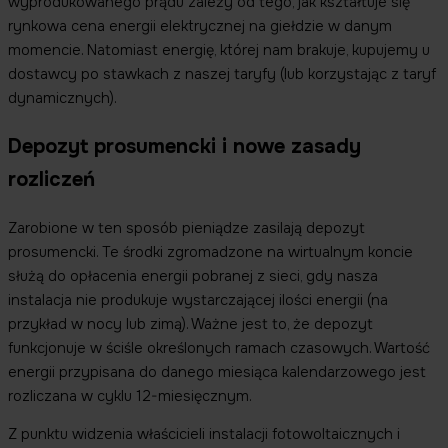
wyprodukowanego prądu zależy od tego, jak kształtuje się
rynkowa cena energii elektrycznej na giełdzie w danym
momencie. Natomiast energię, której nam brakuje, kupujemy u
dostawcy po stawkach z naszej taryfy (lub korzystając z taryf
dynamicznych).
Depozyt prosumencki i nowe zasady
rozliczeń
Zarobione w ten sposób pieniądze zasilają depozyt
prosumencki. Te środki zgromadzone na wirtualnym koncie
służą do opłacenia energii pobranej z sieci, gdy nasza
instalacja nie produkuje wystarczającej ilości energii (na
przykład w nocy lub zimą). Ważne jest to, że depozyt
funkcjonuje w ściśle określonych ramach czasowych. Wartość
energii przypisana do danego miesiąca kalendarzowego jest
rozliczana w cyklu 12-miesięcznym.
Z punktu widzenia właścicieli instalacji fotowoltaicznych i