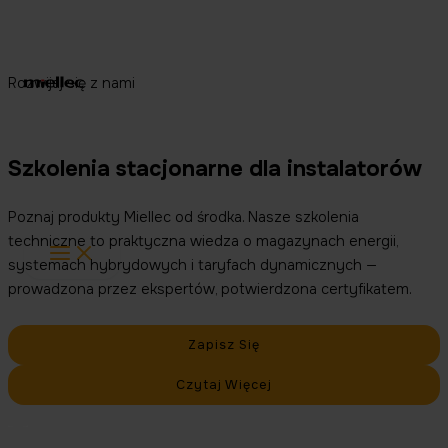
Przejdź
do
treści
Rozwijaj się z nami
Szkolenia stacjonarne dla instalatorów
Poznaj produkty Miellec od środka. Nasze szkolenia
techniczne to praktyczna wiedza o magazynach energii,
systemach hybrydowych i taryfach dynamicznych —
prowadzona przez ekspertów, potwierdzona certyfikatem.
Zapisz Się
Czytaj Więcej