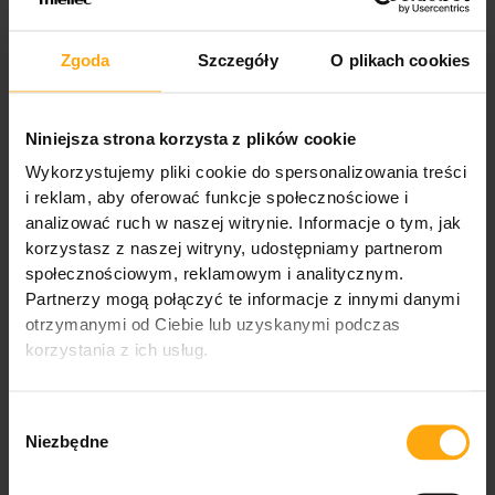
Udział w szkoleniu jest bezpłatny i otwarty dla instalatorów
oraz firm z branży fotowoltaicznej. Liczba miejsc jest
Zgoda
Szczegóły
O plikach cookies
ograniczona — zarejestruj się wcześniej, aby zagwarantować
sobie uczestnictwo.
Niniejsza strona korzysta z plików cookie
Wykorzystujemy pliki cookie do spersonalizowania treści
i reklam, aby oferować funkcje społecznościowe i
analizować ruch w naszej witrynie. Informacje o tym, jak
korzystasz z naszej witryny, udostępniamy partnerom
społecznościowym, reklamowym i analitycznym.
Partnerzy mogą połączyć te informacje z innymi danymi
otrzymanymi od Ciebie lub uzyskanymi podczas
korzystania z ich usług.
Wybór
Niezbędne
zgody