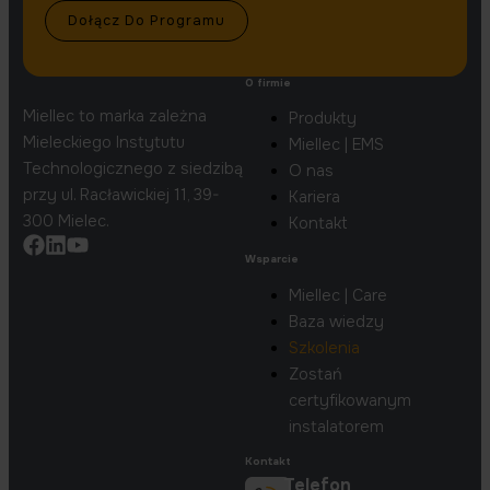
Dołącz Do Programu
O firmie
Main
Miellec to marka zależna
Produkty
Menu
Mieleckiego Instytutu
Miellec | EMS
Technologicznego z siedzibą
O nas
przy ul. Racławickiej 11, 39-
Kariera
300 Mielec.
Kontakt
Wsparcie
Main
Miellec | Care
Menu
Baza wiedzy
Szkolenia
Zostań
certyfikowanym
instalatorem
Kontakt
Telefon