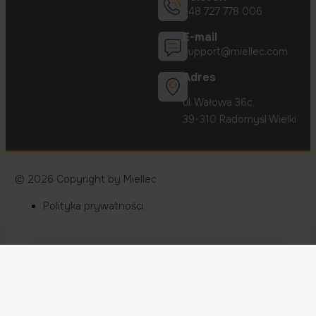
+48 727 778 006
E-mail
support@miellec.com
Adres
ul. Wałowa 36c,
39-310 Radomyśl Wielki
© 2026 Copyright by Miellec
Main
Polityka prywatności
Menu
Konkurs dla instalatorów