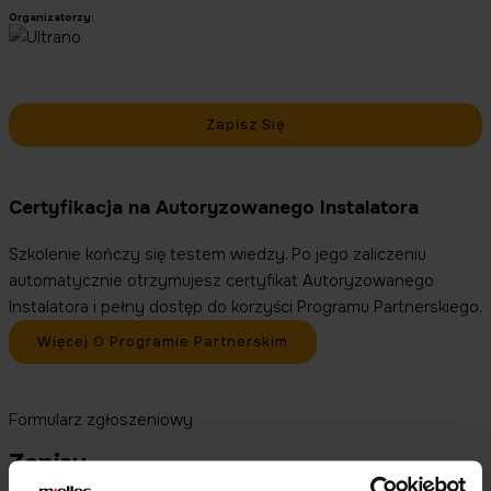
Organizatorzy:
Zapisz Się
Certyfikacja na Autoryzowanego Instalatora
Szkolenie kończy się testem wiedzy. Po jego zaliczeniu
automatycznie otrzymujesz certyfikat Autoryzowanego
Instalatora i pełny dostęp do korzyści Programu Partnerskiego.
Więcej O Programie Partnerskim
Formularz zgłoszeniowy
Zapisy