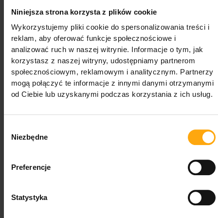
Kwestia kompatybilności i bezpieczeństwa
Niniejsza strona korzysta z plików cookie
Wykorzystujemy pliki cookie do spersonalizowania treści i
W branży fotowoltaicznej często mówi się, że kompatybilność
reklam, aby oferować funkcje społecznościowe i
falowników hybrydowych z
zewnętrznymi magazynami
analizować ruch w naszej witrynie. Informacje o tym, jak
energii
może być ograniczona. U wielu producentów wymusza
korzystasz z naszej witryny, udostępniamy partnerom
to zakup urządzeń wyłącznie jednej marki. W Miellec
społecznościowym, reklamowym i analitycznym. Partnerzy
podchodzimy do tego inaczej. Nasze inwertery wykorzystują
mogą połączyć te informacje z innymi danymi otrzymanymi
uniwersalne i sprawdzone protokoły komunikacyjne, co
od Ciebie lub uzyskanymi podczas korzystania z ich usług.
zapewnia dużą elastyczność i ułatwia integrację z
rozwiązaniami innych firm. Z drugiej strony, wybierając pełen
ekosystem Miellec – nasz inwerter wraz z dedykowanym
Wybór
bankiem energii – dystrybutorzy i instalatorzy zyskują
Niezbędne
zgody
stuprocentową pewność błyskawicznego i bezproblemowego
uruchomienia zintegrowanego układu.
Preferencje
Sama instalacja urządzenia powinna być przeprowadzona
wyłącznie przez wykwalifikowanego instalatora. Podczas prac
Statystyka
niezwykle ważne jest, aby zapewnić poprawne połączenia
elektryczne oraz pełną zgodność z obowiązującymi normami