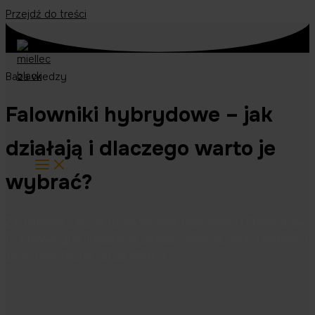
Przejdź do treści
Baza wiedzy
Falowniki hybrydowe – jak
działają i dlaczego warto je
wybrać?
Zastanawiasz się, jak działa falownik hybrydowy? Sprawdź, jak
to innowacyjne urządzenie zarządza energią, obniża rachunki i
zasila dom. Poznaj sprzęt Miellec!