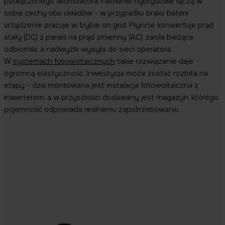
podłączonego akumulatora. Falowniki hybrydowe łączą w
sobie cechy obu układów - w przypadku braku baterii
urządzenie pracuje w trybie on grid. Płynnie konwertuje prąd
stały (DC) z paneli na prąd zmienny (AC), zasila bieżące
odbiorniki, a nadwyżki wysyła do sieci operatora.
W
systemach fotowoltaicznych
takie rozwiązanie daje
ogromną elastyczność. Inwestycja może zostać rozbita na
etapy - dziś montowana jest instalacja fotowoltaiczna z
inwerterem, a w przyszłości dodawany jest magazyn, którego
pojemność odpowiada realnemu zapotrzebowaniu.