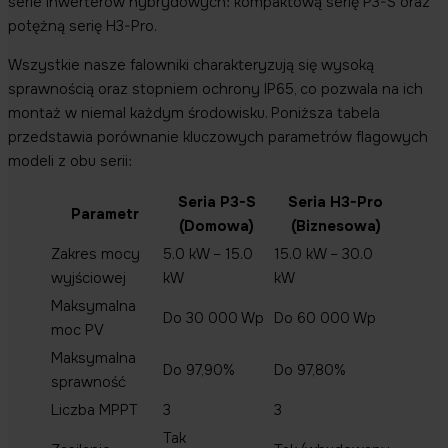
serie inwerterów hybrydowych: kompaktową serię P3-S oraz
potężną serię H3-Pro.
Wszystkie nasze falowniki charakteryzują się wysoką
sprawnością oraz stopniem ochrony IP65, co pozwala na ich
montaż w niemal każdym środowisku. Poniższa tabela
przedstawia porównanie kluczowych parametrów flagowych
modeli z obu serii:
Seria P3-S
Seria H3-Pro
Parametr
(Domowa)
(Biznesowa)
Zakres mocy
5.0 kW – 15.0
15.0 kW – 30.0
wyjściowej
kW
kW
Maksymalna
Do 30 000 Wp
Do 60 000 Wp
moc PV
Maksymalna
Do 97,90%
Do 97,80%
sprawność
Liczba MPPT
3
3
Tak