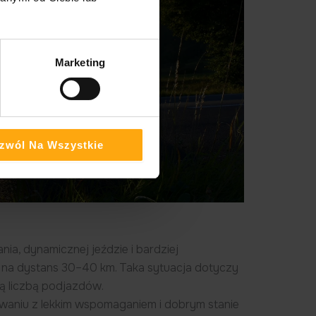
Marketing
zwól Na Wszystkie
a, dynamicznej jeździe i bardziej
 na dystans 30–40 km. Taka sytuacja dotyczy
żą liczbą podjazdów.
owaniu z lekkim wspomaganiem i dobrym stanie