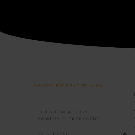
WRÓĆ DO BAZY WIEDZY
10 KWIETNIA, 2025
ROWERY ELEKTRYCZNE
SPIS TREŚCI