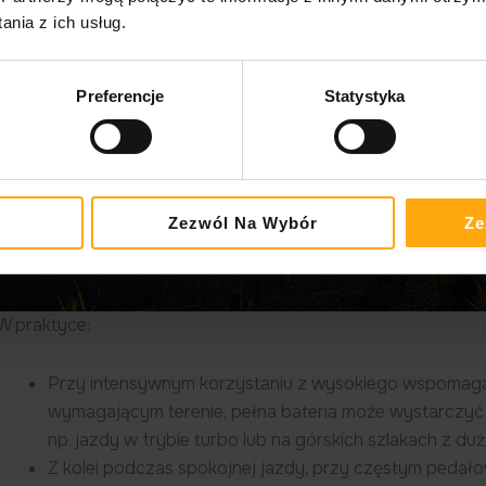
nia z ich usług.
Preferencje
Statystyka
Zezwól Na Wybór
Ze
W praktyce:
Przy intensywnym korzystaniu z wysokiego wspomagani
wymagającym terenie, pełna bateria może wystarczyć
np. jazdy w trybie turbo lub na górskich szlakach z du
Z kolei podczas spokojnej jazdy, przy częstym pedał