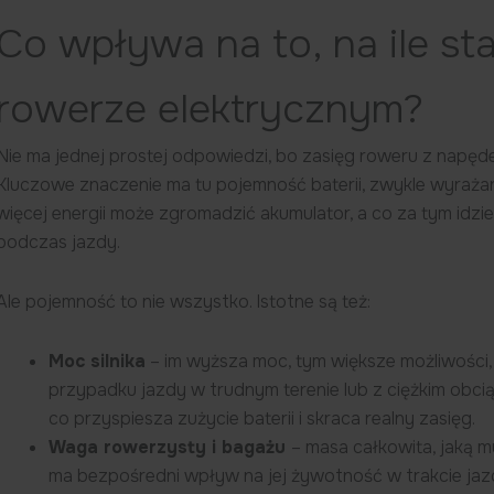
Co wpływa na to, na ile st
rowerze elektrycznym?
Nie ma jednej prostej odpowiedzi, bo zasięg roweru z napęd
Kluczowe znaczenie ma tu pojemność baterii, zwykle wyraża
więcej energii może zgromadzić akumulator, a co za tym idzi
podczas jazdy.
Ale pojemność to nie wszystko. Istotne są też:
Moc silnika
– im wyższa moc, tym większe możliwości, 
przypadku jazdy w trudnym terenie lub z ciężkim obciąż
co przyspiesza zużycie baterii i skraca realny zasięg.
Waga rowerzysty i bagażu
– masa całkowita, jaką m
ma bezpośredni wpływ na jej żywotność w trakcie jazd