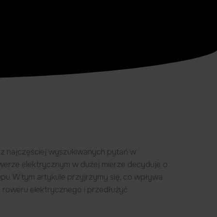
o z najczęściej wyszukiwanych pytań w
rowerze elektrycznym w dużej mierze decyduje o
pu. W tym artykule przyjrzymy się, co wpływa
ęg roweru elektrycznego i przedłużyć