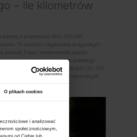
o – ile kilometrów
w baterię o pojemności 400–500 Wh
dowaniu. To wartości uzyskiwane w typowych
 płaskiej trasie i umiarkowanej wadze
iego roweru, dobrej nawierzchni, płaskiego
ć nawet maksymalny zasięg w okolicach 120–150
ieważ każdy użytkownik jeździ w nieco innych
O plikach cookies
ołecznościowe i analizować
artnerom społecznościowym,
anymi od Ciebie lub