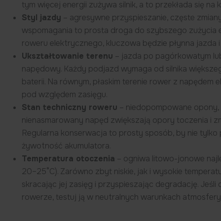
tym więcej energii zużywa silnik, a to przekłada się n
Styl jazdy
– agresywne przyspieszanie, częste zmiany
wspomagania to prosta droga do szybszego zużycia en
roweru elektrycznego, kluczowa będzie płynna jazda 
Ukształtowanie terenu
– jazda po pagórkowatym lub
napędowy. Każdy podjazd wymaga od silnika większeg
baterii. Na równym, płaskim terenie rower z napędem 
pod względem zasięgu.
Stan techniczny roweru
– niedopompowane opony, 
nienasmarowany napęd zwiększają opory toczenia i zmu
Regularna konserwacja to prosty sposób, by nie tylko 
żywotność akumulatora.
Temperatura otoczenia
– ogniwa litowo-jonowe najl
20–25°C). Zarówno zbyt niskie, jak i wysokie tempera
skracając jej zasięg i przyspieszając degradację. Jeśl
rowerze, testuj ją w neutralnych warunkach atmosfer