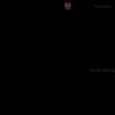
Przejdź
Produkty
do
treści
Na ile starc