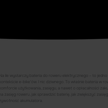
Na ile wystarczy bateria do roweru elektrycznego – to jedn
kontekście e-bike’ów. I nic dziwnego. To właśnie bateria w 
komforcie użytkowania, zasięgu, a nawet o opłacalności zaku
na zasięg roweru, jak sprawdzić baterię, jak zwiększyć zasi
żywotność akumulatora.