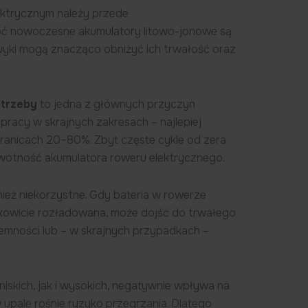
ektrycznym należy przede
oć nowoczesne akumulatory litowo-jonowe są
wyki mogą znacząco obniżyć ich trwałość oraz
otrzeby
to jedna z głównych przyczyn
i pracy w skrajnych zakresach – najlepiej
granicach 20–80%. Zbyt częste cykle od zera
ywotność akumulatora roweru elektrycznego.
nież niekorzystne. Gdy bateria w rowerze
ałkowicie rozładowana, może dojść do trwałego
jemności lub – w skrajnych przypadkach –
niskich, jak i wysokich, negatywnie wpływa na
w upale rośnie ryzyko przegrzania. Dlatego