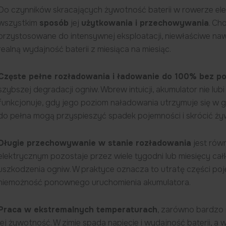
Do czynników skracających żywotność baterii w rowerze el
wszystkim
sposób
jej
użytkowania i przechowywania
. Ch
przystosowane do intensywnej eksploatacji, niewłaściwe na
realną wydajność baterii z miesiąca na miesiąc.
Częste pełne rozładowania i ładowanie do 100% bez p
szybszej degradacji ogniw. Wbrew intuicji, akumulator nie lub
funkcjonuje, gdy jego poziom naładowania utrzymuje się w 
do pełna mogą przyspieszyć spadek pojemności i skrócić ż
Długie przechowywanie w stanie rozładowania
jest rów
elektrycznym pozostaje przez wiele tygodni lub miesięcy c
uszkodzenia ogniw. W praktyce oznacza to utratę części po
niemożność ponownego uruchomienia akumulatora.
Praca w ekstremalnych temperaturach
, zarówno bardzo 
jej żywotność. W zimie spada napięcie i wydajność baterii, a 