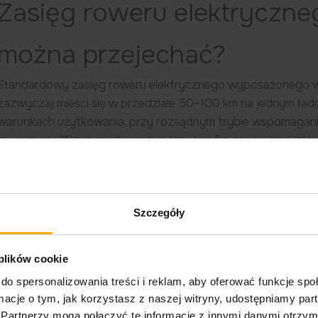
Zasięg roweru elektryczneg
można przejechać?
Standardowy zasięg roweru elektrycznego wyposażonego 
zazwyczaj mieści się w przedziale 50–100 km na jednym ła
warunkach użytkowania, przy rozsądnym trybie wspomagania,
rowerzysty. W przypadku optymalnej konfiguracji – czyli lekk
terenu i spokojnej jazdy – niektóre modele potrafią osiąga
km. Warto jednak traktować te liczby jako orientacyjne, pon
warunkach.
Szczegóły
 plików cookie
do spersonalizowania treści i reklam, aby oferować funkcje sp
ormacje o tym, jak korzystasz z naszej witryny, udostępniamy p
Partnerzy mogą połączyć te informacje z innymi danymi otrzym