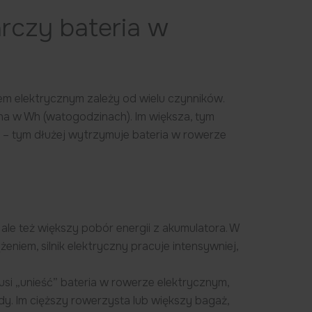
arczy bateria w
em elektrycznym zależy od wielu czynników.
na w Wh (watogodzinach). Im większa, tym
e – tym dłużej wytrzymuje bateria w rowerze
ale też większy pobór energii z akumulatora. W
eniem, silnik elektryczny pracuje intensywniej,
usi „unieść” bateria w rowerze elektrycznym,
y. Im cięższy rowerzysta lub większy bagaż,