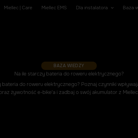
Miellec | Care
Miellec EMS
Dla instalatora
Baza 
BAZA WIEDZY
Na ile starczy bateria do roweru elektrycznego?
zy bateria do roweru elektrycznego? Poznaj czynniki wpływaj
oraz żywotność e-bike'a i zadbaj o swój akumulator z Miellec