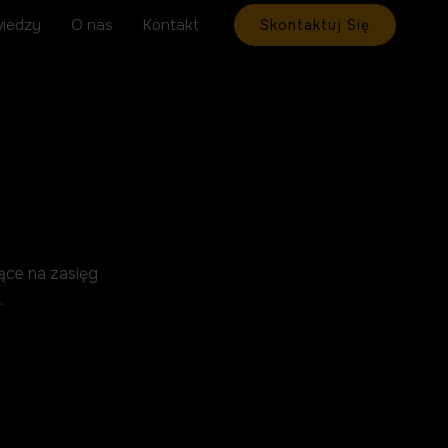
wiedzy
O nas
Kontakt
Skontaktuj Się
ące na zasięg
.