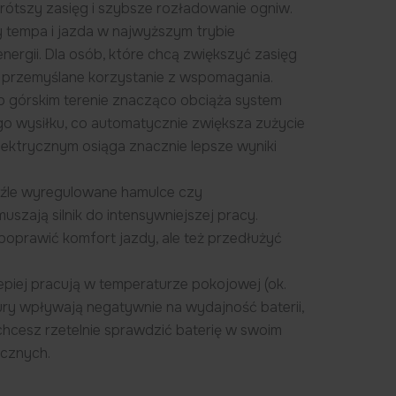
a krótszy zasięg i szybsze rozładowanie ogniw.
 tempa i jazda w najwyższym trybie
ergii. Dla osób, które chcą zwiększyć zasięg
i przemyślane korzystanie z wspomagania.
 górskim terenie znacząco obciąża system
o wysiłku, co automatycznie zwiększa zużycie
elektrycznym osiąga znacznie lepsze wyniki
źle wyregulowane hamulce czy
szają silnik do intensywniejszej pracy.
poprawić komfort jazdy, ale też przedłużyć
epiej pracują w temperaturze pokojowej (ok.
tury wpływają negatywnie na wydajność baterii,
i chcesz rzetelnie sprawdzić baterię w swoim
ycznych.