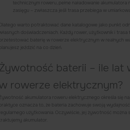
technicznym roweru, pełne naładowanie akumulatora
zasięgu – zwłaszcza jeśli trasa przebiega w umiark
Dlatego warto potraktować dane katalogowe jako punkt odnie
własnych doświadczeniach. Każdy rower, użytkownik i trasa to 
przetestować baterię w rowerze elektrycznym w realnych wa
planujesz jeździć na co dzień.
Żywotność baterii – ile lat
w rowerze elektrycznym?
Żywotność akumulatora roweru elektrycznego określa się najc
praktyce oznacza to, że bateria zachowuje swoją wydajność p
regularnego użytkowania. Oczywiście, jej żywotność można s
traktujemy akumulator.