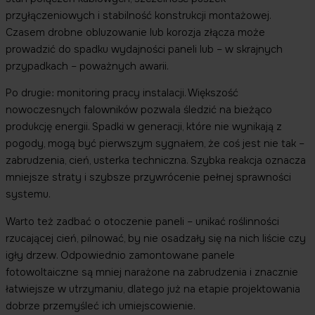
przyłączeniowych i stabilność konstrukcji montażowej.
Czasem drobne obluzowanie lub korozja złącza może
prowadzić do spadku wydajności paneli lub – w skrajnych
przypadkach – poważnych awarii.
Po drugie: monitoring pracy instalacji. Większość
nowoczesnych falowników pozwala śledzić na bieżąco
produkcję energii. Spadki w generacji, które nie wynikają z
pogody, mogą być pierwszym sygnałem, że coś jest nie tak –
zabrudzenia, cień, usterka techniczna. Szybka reakcja oznacza
mniejsze straty i szybsze przywrócenie pełnej sprawności
systemu.
Warto też zadbać o otoczenie paneli – unikać roślinności
rzucającej cień, pilnować, by nie osadzały się na nich liście czy
igły drzew. Odpowiednio zamontowane panele
fotowoltaiczne są mniej narażone na zabrudzenia i znacznie
łatwiejsze w utrzymaniu, dlatego już na etapie projektowania
dobrze przemyśleć ich umiejscowienie.