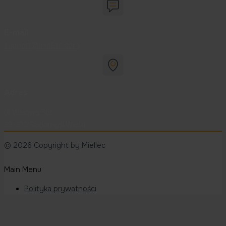
E-mail
support@miellec.com
Adres
ul. Wałowa 36c,
39-310 Radomyśl Wielki
© 2026 Copyright by Miellec
Main Menu
Polityka prywatności