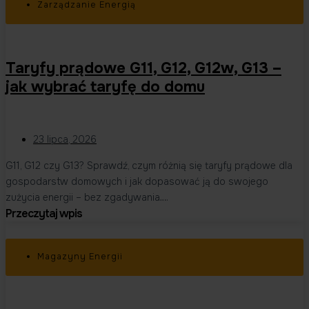
Zarządzanie Energią
Taryfy prądowe G11, G12, G12w, G13 –
jak wybrać taryfę do domu
23 lipca, 2026
G11, G12 czy G13? Sprawdź, czym różnią się taryfy prądowe dla
gospodarstw domowych i jak dopasować ją do swojego
zużycia energii – bez zgadywania….
Przeczytaj wpis
Magazyny Energii