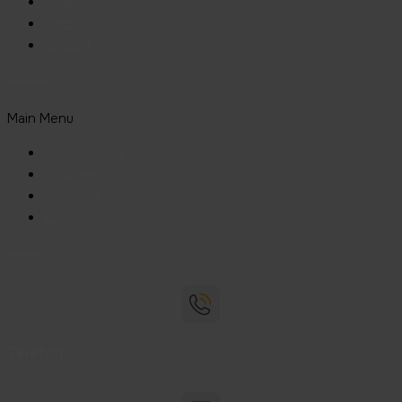
O nas
Kariera
Kontakt
Wsparcie
Main Menu
Miellec | Care
Baza wiedzy
Szkolenia
Zostań certyfikowanym instalatorem
Kontakt
Telefon
+48 727 778 006