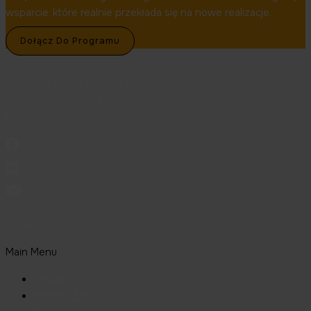
wsparcie, które realnie przekłada się na nowe realizacje.
Dołącz Do Programu
Miellec to marka zależna Mieleckiego Instytutu
Technologicznego z siedzibą przy ul. Racławickiej 11, 39-300
Mielec.
O firmie
Main Menu
Produkty
Miellec | EMS