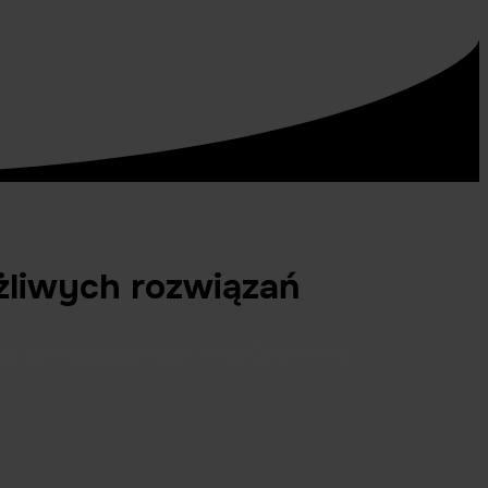
ożliwych rozwiązań
raz jak magazyny Miellec mogą Cię ochronić.