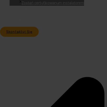
Zostań certyfikowanym instalatorem
Baza wiedzy
O nas
Kontakt
Skontaktuj Się