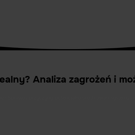
realny? Analiza zagrożeń i m
nie? Sprawdź przyczyny, potencjalne skutki awarii systemu o