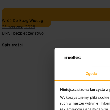
Wróć Do Bazy Wiedzy
23 czerwca, 2026
BMS i bezpieczeństwo
Spis treści
Zgoda
Niniejsza strona korzysta z
Wykorzystujemy pliki cookie 
ruch w naszej witrynie. Inf
reklamowym i analitycznym. 