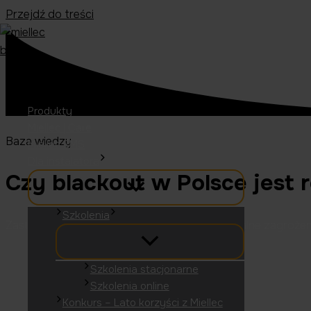
Przejdź do treści
Produkty
Miellec | Care
Baza wiedzy
Miellec EMS
Dla instalatora
Czy blackout w Polsce jest 
Szkolenia
Zastanawiasz się, czy blackout w Polsce to realne zagroże
Szkolenia stacjonarne
Szkolenia online
Konkurs – Lato korzyści z Miellec